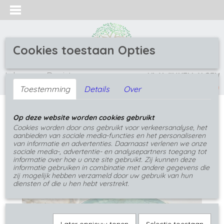
Cookies toestaan Opties
Inloggen
Registreren
UW WINKELWAGEN
(0)
Geen producten
Toestemming
Details
Over
Home
>
Hangers
>
Hangers met bladnerf
>
Groen
Op deze website worden cookies gebruikt
gele epoxy bladhanger
Cookies worden door ons gebruikt voor verkeersanalyse, het
aanbieden van sociale media-functies en het personaliseren
van informatie en advertenties. Daarnaast verlenen we onze
sociale media-, advertentie- en analysepartners toegang tot
informatie over hoe u onze site gebruikt. Zij kunnen deze
informatie gebruiken in combinatie met andere gegevens die
zij mogelijk hebben verzameld door uw gebruik van hun
diensten of die u hen hebt verstrekt.