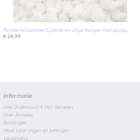
Ronde Amazoniet Epidote en Onyx hanger met epoxy.
€ 24,99
Informatie
Hoe Onderhoud Ik Mijn Sieraden.
Over Annelies
Betalingen
Maat tabel ringen en kettingen
Verzending