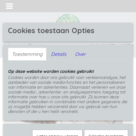
Cookies toestaan Opties
Inloggen
Registreren
UW WINKELWAGEN
(0)
Geen producten
Toestemming
Details
Over
Home
>
Oorbellen
>
Steek Oorbellen
>
Rvs groene
Op deze website worden cookies gebruikt
oorknopjes met steker
Cookies worden door ons gebruikt voor verkeersanalyse, het
aanbieden van sociale media-functies en het personaliseren
van informatie en advertenties. Daarnaast verlenen we onze
sociale media-, advertentie- en analysepartners toegang tot
informatie over hoe u onze site gebruikt. Zij kunnen deze
informatie gebruiken in combinatie met andere gegevens die
zij mogelijk hebben verzameld door uw gebruik van hun
diensten of die u hen hebt verstrekt.