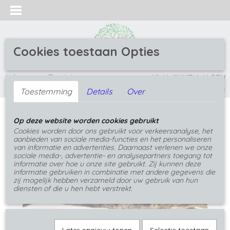
Cookies toestaan Opties
Inloggen
Registreren
UW WINKELWAGEN
(0)
Geen producten
Toestemming
Details
Over
Home
>
Oorbellen
>
Steek Oorbellen
>
Groene hars
Op deze website worden cookies gebruikt
rvs cabochon pin oorbellen
Cookies worden door ons gebruikt voor verkeersanalyse, het
aanbieden van sociale media-functies en het personaliseren
van informatie en advertenties. Daarnaast verlenen we onze
sociale media-, advertentie- en analysepartners toegang tot
informatie over hoe u onze site gebruikt. Zij kunnen deze
informatie gebruiken in combinatie met andere gegevens die
zij mogelijk hebben verzameld door uw gebruik van hun
diensten of die u hen hebt verstrekt.