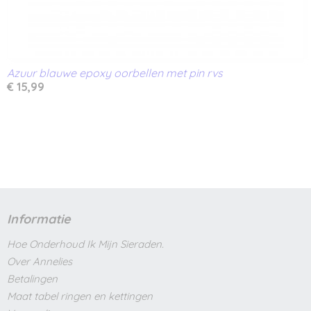
Azuur blauwe epoxy oorbellen met pin rvs
€ 15,99
Informatie
Hoe Onderhoud Ik Mijn Sieraden.
Over Annelies
Betalingen
Maat tabel ringen en kettingen