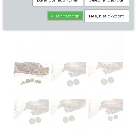
Later opnieuw tonen
Selectie toestaan
Alles toestaan
Nee, niet akkoord