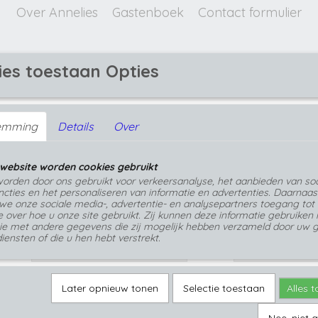
Over Annelies
Gastenboek
Contact formulier
ies toestaan Opties
GEPERSONALISEERDE SIERADEN
emming
Details
Over
urig rode cabochon rvs steekoorbellen
Vurig rode cabochon rvs steekoorbellen
website worden cookies gebruikt
€ 15,99
orden door ons gebruikt voor verkeersanalyse, het aanbieden van soc
(inclusief btw 21%)
cties en het personaliseren van informatie en advertenties. Daarnaas
we onze sociale media-, advertentie- en analysepartners toegang tot
Op voorraad
- Levertijd 1 tot 3 werkdagen
✓
e over hoe u onze site gebruikt. Zij kunnen deze informatie gebruiken 
ie met andere gegevens die zij mogelijk hebben verzameld door uw g
oorknopjes
Aantal
iensten of die u hen hebt verstrekt.
Later opnieuw tonen
Selectie toestaan
Alles 
IN WINKELWAGEN