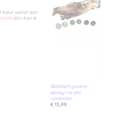
f kleur wenst dan
l.com
dan kan ik
 maken.
Bladnerf groene
epoxy rvs pin
oorbellen
€ 15,99