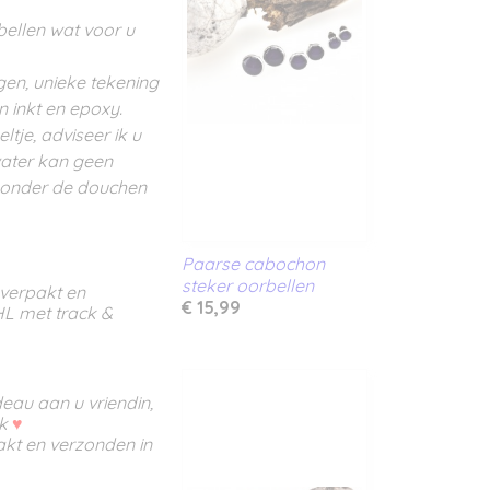
bellen wat voor u
gen, unieke tekening
n inkt en epoxy.
ltje, adviseer ik u
water kan geen
 onder de douchen
Paarse cabochon
steker oorbellen
 verpakt en
€ 15,99
HL met track &
eau aan u vriendin,
jk
♥
akt en verzonden in