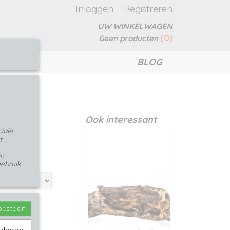
Inloggen
Registreren
UW WINKELWAGEN
(0)
Geen producten
BLOG
Ook interessant
iale
t
in
ebruik
toestaan