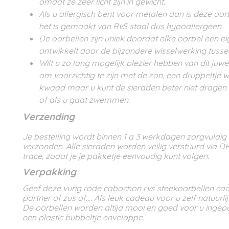
omdat ze zeer licht zijn in gewicht.
Als u allergisch bent voor metalen dan is deze oor
het is gemaakt van RvS staal dus hypoallergeen.
De oorbellen zijn uniek doordat elke oorbel een ei
ontwikkelt door de bijzondere wisselwerking tusse
Wilt u zo lang mogelijk plezier hebben van dit juwee
om voorzichtig te zijn met de zon, een druppeltje 
kwaad maar u kunt de sieraden beter niet dragen
of als u gaat zwemmen.
Verzending
Je bestelling wordt binnen 1 a 3 werkdagen zorgvuldig
verzonden. Alle sieraden worden veilig verstuurd via D
trace, zodat je je pakketje eenvoudig kunt volgen.
Verpakking
Geef deze vurig rode cabochon rvs steekoorbellen cad
partner of zus of.... Als leuk cadeau voor u zelf natuurli
De oorbellen worden altijd mooi en goed voor u ingep
een plastic bubbeltje enveloppe.