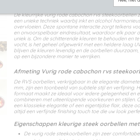
Nee, niet 
Omschrijving
De kleurrijke vurig rode cabochon rvs steekoorbellen 
een unieke techniek waarbij inkt en alcohol harmonieus
overvloeien. Deze spontane interactie zorgt telkens v
en onvoorspelbaar eindresultaat, waardoor elk paar o
uniek is. Om de schitterende kleuren te behouden en 
vocht, is het geheel afgewerkt met een heldere laag U
blijven de kleuren levendig en de oorbellen duurzaam, 
op een bijzondere manier te verrijken.
Afmeting Vurig rode cabochon rvs steekoor
De RVS oorbellen, verkrijgbaar in de elegante diamet
mm, zijn een toonbeeld van subtiele stijl en verfijning. 
formaat maakt ze ideaal voor iedere gelegenheid en e
combineren met uiteenlopende voorkeuren en stijlen. Of
een klassieke elegantie of een eigentijdse flair, deze 
altijd een verfijnde finishing touch toe die uw look per
Eigenschappen kleurige steek oorbellen me
De vurig rode steekoorbellen zijn zeer comfortabel