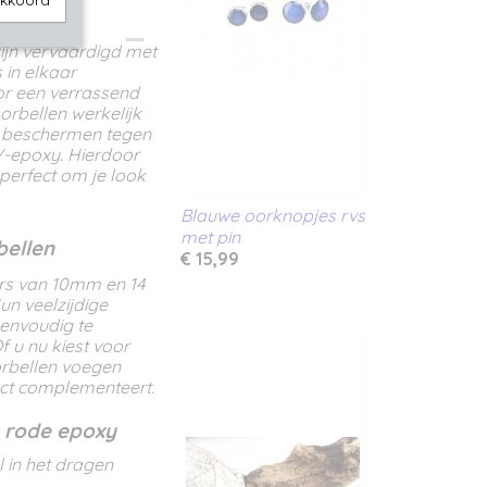
akkoord
zijn vervaardigd met
 in elkaar
oor een verrassend
orbellen werkelijk
te beschermen tegen
V-epoxy. Hierdoor
perfect om je look
Blauwe oorknopjes rvs
met pin
bellen
€ 15,99
ers van 10mm en 14
Hun veelzijdige
envoudig te
 u nu kiest voor
oorbellen voegen
fect complementeert.
t rode epoxy
 in het dragen