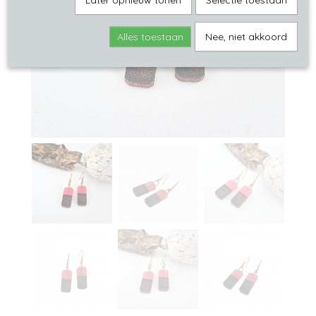
Later opnieuw tonen
Selectie toestaan
Alles toestaan
Nee, niet akkoord