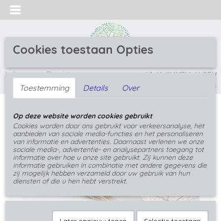
Cookies toestaan Opties
Inloggen
Registreren
UW WINKELWAGEN
(0)
Geen producten
Toestemming
Details
Over
Home
>
Oorbellen
>
Oorbellen met hout
>
Roze
Op deze website worden cookies gebruikt
epoxy hout oorbellen met haak
Cookies worden door ons gebruikt voor verkeersanalyse, het
aanbieden van sociale media-functies en het personaliseren
van informatie en advertenties. Daarnaast verlenen we onze
sociale media-, advertentie- en analysepartners toegang tot
informatie over hoe u onze site gebruikt. Zij kunnen deze
informatie gebruiken in combinatie met andere gegevens die
zij mogelijk hebben verzameld door uw gebruik van hun
diensten of die u hen hebt verstrekt.