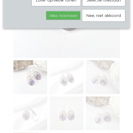
Later opnieuw tonen
Selectie toestaan
Alles toestaan
Nee, niet akkoord