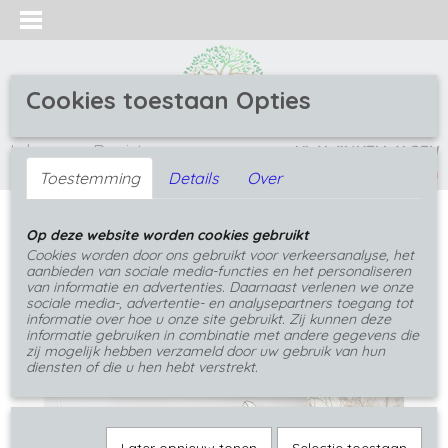
Cookies toestaan Opties
Inloggen
Registreren
UW WINKELWAGEN
(0)
Geen producten
Toestemming
Details
Over
Home
>
Oorbellen
>
Oorbellen met bloemen
>
Op deze website worden cookies gebruikt
Oorbellen met Bloemenmozaïek in heldere Epoxy
Cookies worden door ons gebruikt voor verkeersanalyse, het
aanbieden van sociale media-functies en het personaliseren
van informatie en advertenties. Daarnaast verlenen we onze
sociale media-, advertentie- en analysepartners toegang tot
informatie over hoe u onze site gebruikt. Zij kunnen deze
informatie gebruiken in combinatie met andere gegevens die
zij mogelijk hebben verzameld door uw gebruik van hun
diensten of die u hen hebt verstrekt.