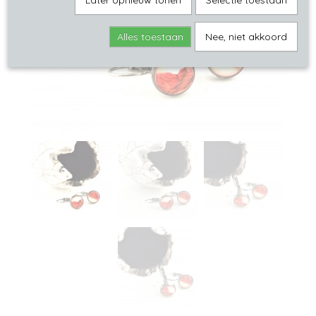
Later opnieuw tonen
Selectie toestaan
Alles toestaan
Nee, niet akkoord