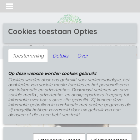
Cookies toestaan Opties
Inloggen
Registreren
UW WINKELWAGEN
(0)
Geen producten
Toestemming
Details
Over
Home
>
Oorbellen
>
Oorbellen met bloemen
>
Op deze website worden cookies gebruikt
Rode Dianthus rvs cabochon oorbellen
Cookies worden door ons gebruikt voor verkeersanalyse, het
aanbieden van sociale media-functies en het personaliseren
van informatie en advertenties. Daarnaast verlenen we onze
sociale media-, advertentie- en analysepartners toegang tot
informatie over hoe u onze site gebruikt. Zij kunnen deze
informatie gebruiken in combinatie met andere gegevens die
zij mogelijk hebben verzameld door uw gebruik van hun
diensten of die u hen hebt verstrekt.