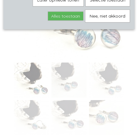
Later opnieuw tonen
Selectie toestaan
Alles toestaan
Nee, niet akkoord