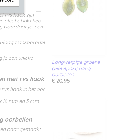
akkoord
 rvs haak zijn
e alcohol inkt heb
xy waardoor je een
oplaag transparante
g je een unieke
Langwerpige groene
gele epoxy hang
oorbellen
en met rvs haak
€ 20,95
 rvs haak in het oor
m x 16 mm en 3 mm
g oorbellen
een paar gemaakt,