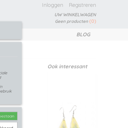
Inloggen
Registreren
UW WINKELWAGEN
(0)
Geen producten
BLOG
k
vs haak
Ook interessant
iale
t
in
ebruik
toestaan