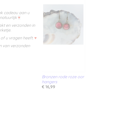
ak cadeau aan u
 natuurlijk
♥
akt en verzonden in
ketje.
n of u vragen heeft.
♥
en van verzonden
Bronzen rode roze oor
hangers
€ 16,99