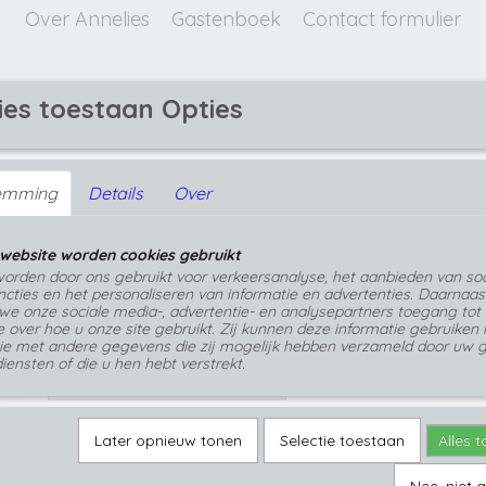
Over Annelies
Gastenboek
Contact formulier
ies toestaan Opties
GEPERSONALISEERDE SIERADEN
emming
Details
Over
llen
>
Turquoise groene epoxy oorbellen met rvs haa
Turquoise groene epoxy oorbellen met r
website worden cookies gebruikt
€ 20,95
orden door ons gebruikt voor verkeersanalyse, het aanbieden van soc
(inclusief btw 21%)
cties en het personaliseren van informatie en advertenties. Daarnaas
we onze sociale media-, advertentie- en analysepartners toegang tot
Op voorraad
- Levertijd 1 tot 3 werkdagen
✓
e over hoe u onze site gebruikt. Zij kunnen deze informatie gebruiken 
ie met andere gegevens die zij mogelijk hebben verzameld door uw g
Aantal
iensten of die u hen hebt verstrekt.
Later opnieuw tonen
Selectie toestaan
Alles 
IN WINKELWAGEN