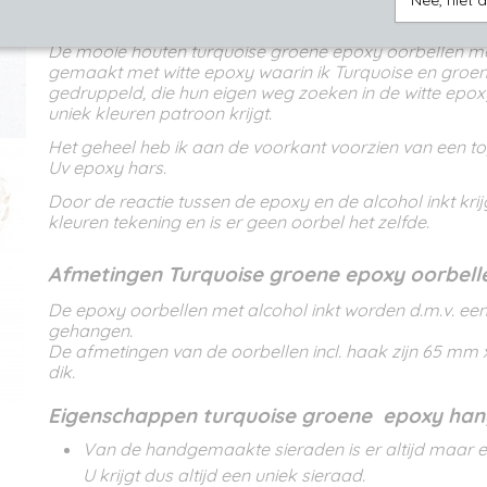
Nee, niet 
Omschrijving
De mooie houten turquoise groene epoxy oorbellen met
gemaakt met witte epoxy waarin ik Turquoise en groen
gedruppeld, die hun eigen weg zoeken in de witte epo
uniek kleuren patroon krijgt.
Het geheel heb ik aan de voorkant voorzien van een t
Uv epoxy hars.
Door de reactie tussen de epoxy en de alcohol inkt krij
kleuren tekening en is er geen oorbel het zelfde.
Afmetingen Turquoise groene epoxy oorbell
De epoxy oorbellen met alcohol inkt worden d.m.v. een
gehangen.
De afmetingen van de oorbellen incl. haak zijn 65 m
dik.
Eigenschappen turquoise groene epoxy han
Van de handgemaakte sieraden is er altijd maar 
U krijgt dus altijd een uniek sieraad.