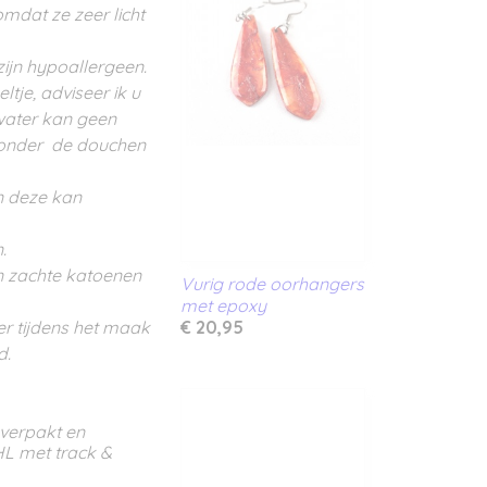
mdat ze zeer licht
zijn hypoallergeen.
ltje, adviseer ik u
 water kan geen
 onder de douchen
on deze kan
.
n zachte katoenen
Vurig rode oorhangers
met epoxy
er tijdens het maak
€ 20,95
d.
 verpakt en
HL met track &