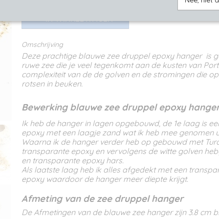
Nee, niet 
IN WINKELWAGEN
Omschrijving
Deze prachtige blauwe zee druppel epoxy hanger is g
ruwe zee die je veel tegenkomt aan de kusten van Por
complexiteit van de de golven en de stromingen die op
rotsen in beuken.
B
ewerking blauwe zee druppel epoxy hange
Ik heb de hanger in lagen opgebouwd, de 1e laag is e
epoxy met een laagje zand wat ik heb mee genomen ui
Waarna ik de hanger verder heb op gebouwd met Tur
transparante epoxy en vervolgens de witte golven heb
en transparante epoxy hars.
Als laatste laag heb ik alles afgedekt met een transp
epoxy waardoor de hanger meer diepte krijgt.
Afmeting van de zee druppel hanger
De Afmetingen van de blauwe zee hanger zijn 3.8 cm bij