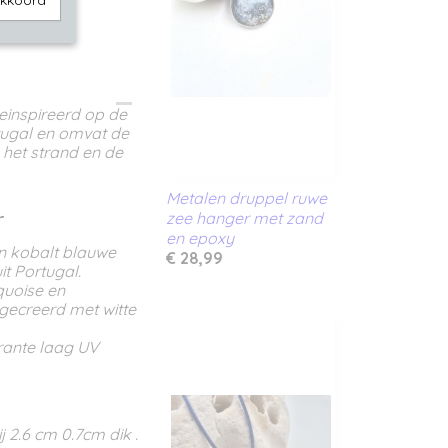
akkoord
einspireerd op de
tugal en omvat de
 het strand en de
Metalen druppel ruwe
r
zee hanger met zand
en epoxy
en kobalt blauwe
€ 28,99
t Portugal.
quoise en
gecreerd met witte
arante laag UV
 2.6 cm 0.7cm dik .