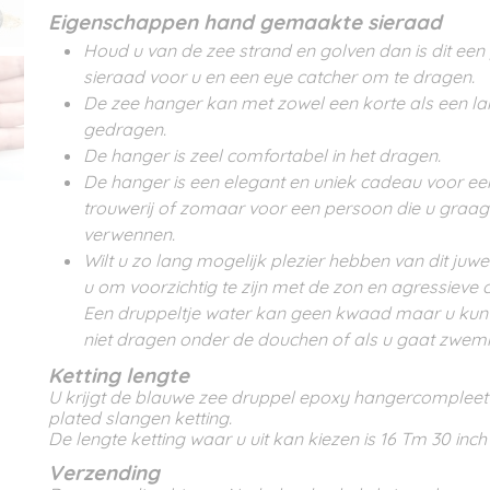
Eigenschappen hand gemaakte sieraad
Houd u van de zee strand en golven dan is dit een 
sieraad voor u en een eye catcher om te dragen.
De zee hanger kan met zowel een korte als een la
gedragen.
De hanger is zeel comfortabel in het dragen.
De hanger is een elegant en uniek cadeau voor ee
trouwerij of zomaar voor een persoon die u graag 
verwennen.
Wilt u zo lang mogelijk plezier hebben van dit juwe
u om voorzichtig te zijn met de zon en agressieve 
Een druppeltje water kan geen kwaad maar u kunt
niet dragen onder de douchen of als u gaat zwe
Ketting lengte
U krijgt de blauwe zee druppel epoxy hangercompleet 
plated slangen ketting.
De lengte ketting waar u uit kan kiezen is 16 Tm 30 inch 
Verzending