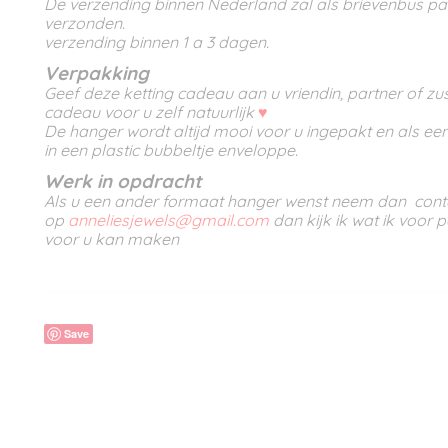
De verzending binnen Nederland zal als brievenbus p
verzonden.
verzending binnen 1 a 3 dagen.
Verpakking
Geef deze ketting cadeau aan u vriendin, partner of zus o
cadeau voor u zelf natuurlijk
♥
De hanger wordt altijd mooi voor u ingepakt en als e
in een plastic bubbeltje enveloppe.
Werk in opdracht
Als u een ander formaat hanger wenst neem dan cont
op
anneliesjewels@gmail.com
dan kijk ik wat ik voor p
voor u kan maken
Save