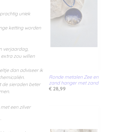
prachtig uniek
nge ketting worden
n verjaardag,
extra zou willen
eltje dan adviseer ik
Ronde metalen Zee en
chemicaliën.
zand hanger met zand
 de sieraden beter
€ 28,99
mmen.
met een zilver
.