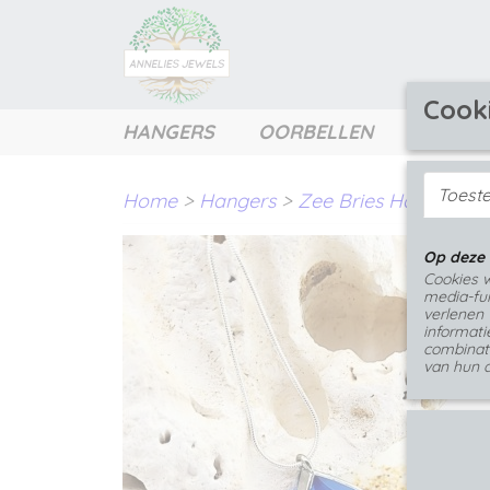
Cook
HANGERS
OORBELLEN
RINGEN
Toest
Home
>
Hangers
>
Zee Bries Hangers
>
Op deze 
Cookies w
media-fun
verlenen 
informati
combinat
van hun d