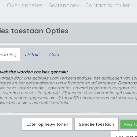
Over Annelies
Gastenboek
Contact formulier
ies toestaan Opties
GEPERSONALISEERDE SIERADEN
emming
Details
Over
Blauwe zee druppel epoxy hanger
Blauwe zee druppel epoxy hanger
website worden cookies gebruikt
€ 28,99
orden door ons gebruikt voor verkeersanalyse, het aanbieden van soc
(inclusief btw 21%)
cties en het personaliseren van informatie en advertenties. Daarnaas
we onze sociale media-, advertentie- en analysepartners toegang tot
Op voorraad
- Levertijd 1 tot 3 werkdagen
✓
e over hoe u onze site gebruikt. Zij kunnen deze informatie gebruiken 
ie met andere gegevens die zij mogelijk hebben verzameld door uw g
Keuze hanger
Ketting lengte
iensten of die u hen hebt verstrekt.
Aantal
Later opnieuw tonen
Selectie toestaan
Alles 