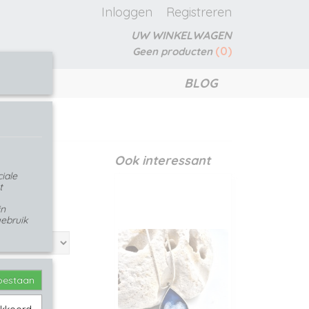
Inloggen
Registreren
UW WINKELWAGEN
(0)
Geen producten
BLOG
Ook interessant
iale
t
in
ebruik
toestaan