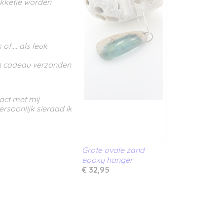
akketje worden
f.... als leuk
en cadeau verzonden
act met mij
ersoonlijk sieraad ik
Grote ovale zand
epoxy hanger
€ 32,95