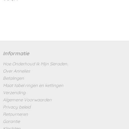
Informatie
Hoe Onderhoud Ik Mijn Sieraden.
Over Annelies
Betalingen
Maat tabel ringen en kettingen
Verzending
Algemene Voorwaarden
Privacy beleid
Retourneren
Garantie
Klachten