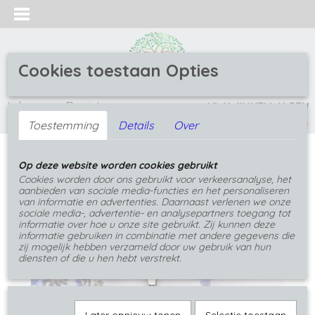
Cookies toestaan Opties
Inloggen
Registreren
UW WINKELWAGEN
(0)
Geen producten
Toestemming
Details
Over
Home
>
Hangers
>
Herinneringshangers
>
Sieraad
Op deze website worden cookies gebruikt
bij verlies van een dierbare
Cookies worden door ons gebruikt voor verkeersanalyse, het
aanbieden van sociale media-functies en het personaliseren
van informatie en advertenties. Daarnaast verlenen we onze
sociale media-, advertentie- en analysepartners toegang tot
informatie over hoe u onze site gebruikt. Zij kunnen deze
informatie gebruiken in combinatie met andere gegevens die
zij mogelijk hebben verzameld door uw gebruik van hun
diensten of die u hen hebt verstrekt.