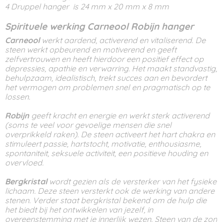
4 Druppel hanger is 24 mm x 20 mm x 8 mm
Spirituele werking Carneool Robijn hanger
Carneool
werkt aardend, activerend en vitaliserend. De
steen werkt opbeurend en motiverend en geeft
zelfvertrouwen en heeft hierdoor een positief effect op
depressies, apathie en verwarring. Het maakt standvastig,
behulpzaam, idealistisch, trekt succes aan en bevordert
het vermogen om problemen snel en pragmatisch op te
lossen.
Robijn
geeft kracht en energie en werkt sterk activerend
(soms te veel voor gevoelige mensen die snel
overprikkeld raken). De steen activeert het hart chakra en
stimuleert passie, hartstocht, motivatie, enthousiasme,
spontaniteit, seksuele activiteit, een positieve houding en
overvloed.
Bergkristal
wordt gezien als de versterker van het fysieke
lichaam. Deze steen versterkt ook de werking van andere
stenen. Verder staat bergkristal bekend om de hulp die
het biedt bij het ontwikkelen van jezelf, in
overeenstemming met je innerlijk wezen. Steen van de zon