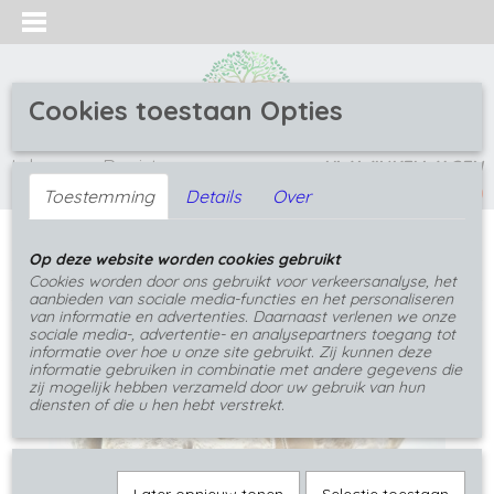
Cookies toestaan Opties
Inloggen
Registreren
UW WINKELWAGEN
(0)
Geen producten
Toestemming
Details
Over
Home
>
Hangers
>
Hangers met edelsteen
>
Robijn
Op deze website worden cookies gebruikt
en Carneool resin Hanger
Cookies worden door ons gebruikt voor verkeersanalyse, het
aanbieden van sociale media-functies en het personaliseren
van informatie en advertenties. Daarnaast verlenen we onze
sociale media-, advertentie- en analysepartners toegang tot
informatie over hoe u onze site gebruikt. Zij kunnen deze
informatie gebruiken in combinatie met andere gegevens die
zij mogelijk hebben verzameld door uw gebruik van hun
diensten of die u hen hebt verstrekt.