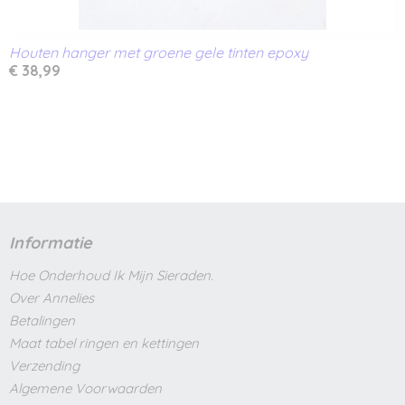
Houten hanger met groene gele tinten epoxy
€ 38,99
Informatie
Hoe Onderhoud Ik Mijn Sieraden.
Over Annelies
Betalingen
Maat tabel ringen en kettingen
Verzending
Algemene Voorwaarden