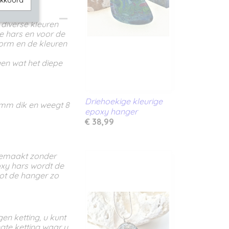
akkoord
diverse kleuren
e hars en voor de
orm en de kleuren
gen wat het diepe
Driehoekige kleurige
 mm dik en weegt 8
epoxy hanger
€ 38,99
gemaakt zonder
oxy hars wordt de
ot de hanger zo
en ketting, u kunt
ngte ketting waar u