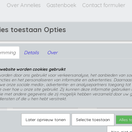
Over Annelies
Gastenboek
Contact formulier
ies toestaan Opties
GEPERSONALISEERDE SIERADEN
emming
Details
Over
ssen
>
Groene metallic epoxy hanger
Groene metallic epoxy hanger
website worden cookies gebruikt
€ 38,95
orden door ons gebruikt voor verkeersanalyse, het aanbieden van soc
(inclusief btw 21%)
cties en het personaliseren van informatie en advertenties. Daarnaas
we onze sociale media-, advertentie- en analysepartners toegang tot
Op voorraad
- Levertijd 1 tot 3 werkdagen
✓
e over hoe u onze site gebruikt. Zij kunnen deze informatie gebruiken 
ie met andere gegevens die zij mogelijk hebben verzameld door uw g
Kies hier uw ketting lengte
Aantal
iensten of die u hen hebt verstrekt.
Later opnieuw tonen
Selectie toestaan
Alles 
IN WINKELWAGEN