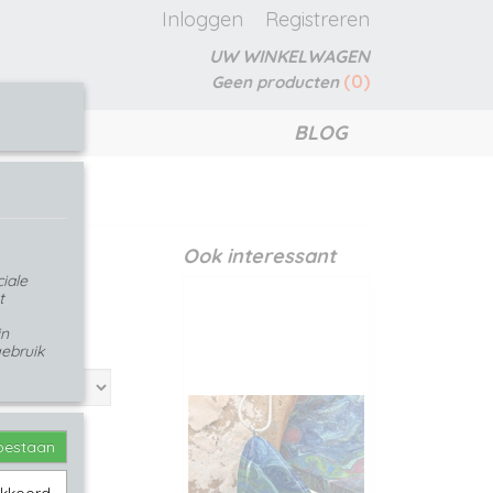
Inloggen
Registreren
UW WINKELWAGEN
(0)
Geen producten
BLOG
Ook interessant
iale
t
in
ebruik
toestaan