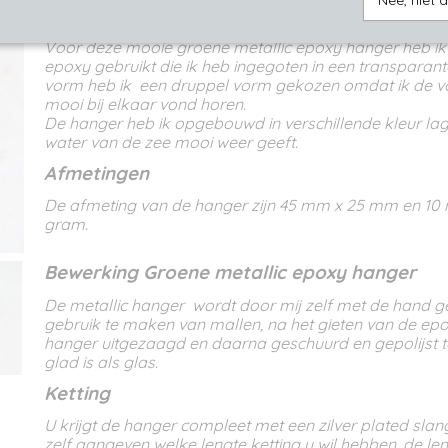
Nee, niet 
Omschrijving
Voor deze mooie groene metallic epoxy hanger heb ik 
epoxy gebruikt die ik heb ingegoten in een transparant
vorm heb ik een druppel vorm gekozen omdat ik de v
mooi bij elkaar vond horen.
De hanger heb ik opgebouwd in verschillende kleur la
water van de zee mooi weer geeft.
Afmetingen
De afmeting van de hanger zijn 45 mm x 25 mm en 10
gram.
Bewerking Groene metallic epoxy hanger
De metallic hanger wordt door mij zelf met de hand 
gebruik te maken van mallen, na het gieten van de ep
hanger uitgezaagd en daarna geschuurd en gepolijst t
glad is als glas.
Ketting
U krijgt de hanger compleet met een zilver plated slang
zelf aangeven welke lengte ketting u wil hebben, de le