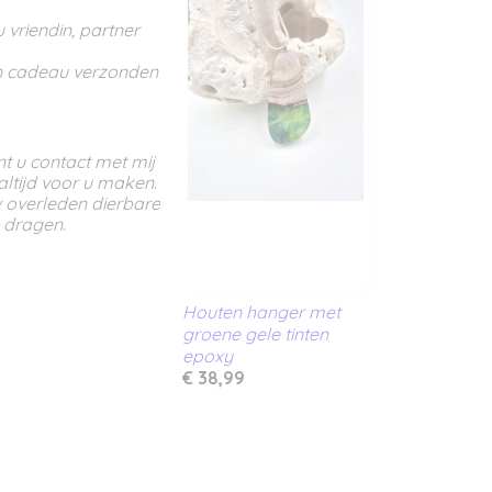
vriendin, partner
en cadeau verzonden
t u contact met mij
ltijd voor u maken.
w overleden dierbare
e dragen.
Houten hanger met
groene gele tinten
epoxy
€ 38,99