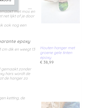
akkoord
gemaakt met mos en
net lijkt of je door
 ik ook nog een
parante epoxy
Houten hanger met
1 cm dik en weegt 13
groene gele tinten
epoxy
€ 38,99
nd gemaakt zonder
oxy hars wordt de
ot de hanger zo
gen ketting, de