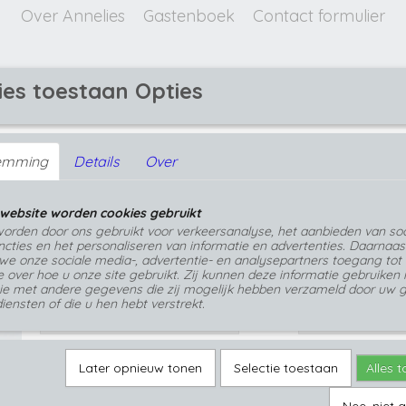
Over Annelies
Gastenboek
Contact formulier
ies toestaan Opties
GEPERSONALISEERDE SIERADEN
emming
Details
Over
ssen
>
Hanger met mos-takjes in transparante epoxy
Hanger met mos-takjes in transparante 
website worden cookies gebruikt
€ 38,99
orden door ons gebruikt voor verkeersanalyse, het aanbieden van soc
(inclusief btw 21%)
cties en het personaliseren van informatie en advertenties. Daarnaas
we onze sociale media-, advertentie- en analysepartners toegang tot
Op voorraad
- Levertijd 1 tot 3 werkdagen
✓
e over hoe u onze site gebruikt. Zij kunnen deze informatie gebruiken 
ie met andere gegevens die zij mogelijk hebben verzameld door uw g
Ketting lengte
Aantal
iensten of die u hen hebt verstrekt.
Later opnieuw tonen
Selectie toestaan
Alles 
IN WINKELWAGEN