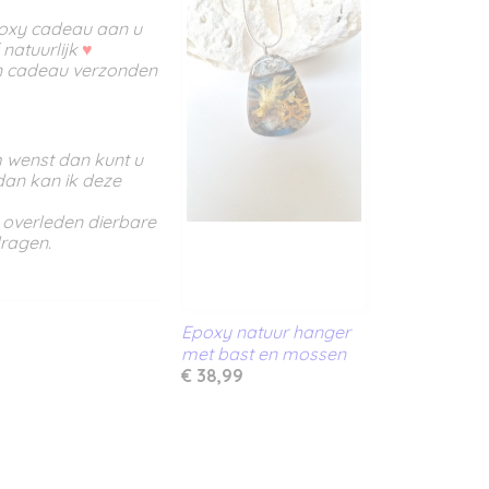
poxy cadeau aan u
 natuurlijk
♥
en cadeau verzonden
m wenst dan kunt u
an kan ik deze
 overleden dierbare
dragen.
Epoxy natuur hanger
met bast en mossen
€ 38,99