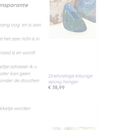
ansparante
hang oog en is aan
et zeer licht is in
raad is en wordt
ltje adviseer ik u
water kan geen
Driehoekige kleurige
 onder de douchen
epoxy hanger
€ 38,99
akketje worden