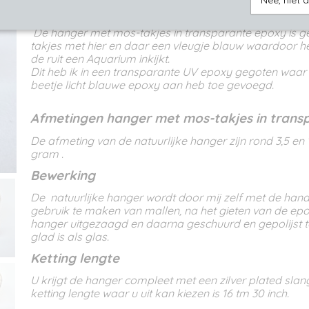
Nee, niet 
Omschrijving
De hanger met mos-takjes in transparante epoxy is 
takjes met hier en daar een vleugje blauw waardoor het 
de ruit een Aquarium inkijkt.
Dit heb ik in een transparante UV epoxy gegoten waar
beetje licht blauwe epoxy aan heb toe gevoegd.
Afmetingen hanger met mos-takjes in trans
De afmeting van de natuurlijke hanger zijn rond 3,5 en 
gram .
Bewerking
De natuurlijke hanger wordt door mij zelf met de ha
gebruik te maken van mallen, na het gieten van de ep
hanger uitgezaagd en daarna geschuurd en gepolijst t
glad is als glas.
Ketting lengte
U krijgt de hanger compleet met een zilver plated slan
ketting lengte waar u uit kan kiezen is 16 tm 30 inch.