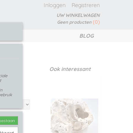
Inloggen
Registreren
UW WINKELWAGEN
(0)
Geen producten
BLOG
epoxy
Ook interessant
iale
t
in
ebruik
toestaan